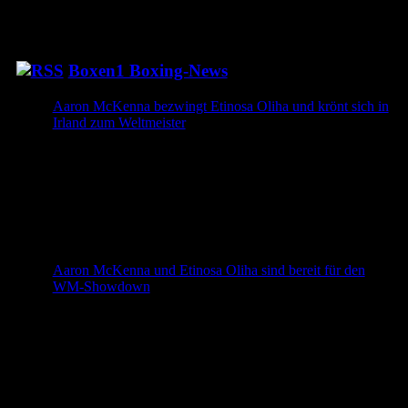
Boxen1 Boxing-News
Aaron McKenna bezwingt Etinosa Oliha und krönt sich in
Irland zum Weltmeister
Aaron McKenna hat seinen Heimauftritt bei Zuffa 10
erfolgreich gekrönt. In einem intensiven Duell setzte sich
der Ire über zwölf Runden gegen Etinosa Oliha durch und
sicherte sich den vakanten IBF-WM-Titel. Die
Punktrichter werteten den Kampf mit 118-110, 117-111
und 116-112 für McKenna. McKenna nutzt seine
Reichweite, Oliha sucht den Weg nach innen Von Beginn
[…]
Aaron McKenna und Etinosa Oliha sind bereit für den
WM-Showdown
Zuffa Boxing kommt am Samstag nach Irland und
präsentiert die IBF-WM im Mittelgewicht live auf Bild+.
Hat AGON Sports einen neuen Champion? Am morgigen
Samstag kommt Dana White mit Zuffa Boxing erstmals
nach Irland. In der 3Arena in Dublin werden weit über
10.000 Zuschauer erwartet, wenn Aaron McKenna (20-0,
72,4 kg) gegen den Italiener Etinosa […]