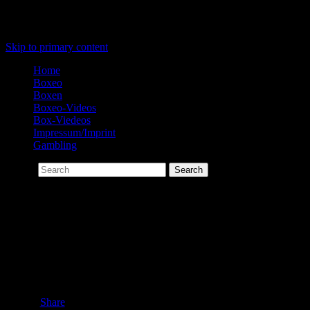
Menu
Skip to primary content
Home
Boxeo
Boxen
Boxeo-Videos
Box-Viedeos
Impressum/Imprint
Gambling
Search
Boxeo-Videos
[tubepress mode=”tag” tagValue=”Boxeo”]
Share this:
Share