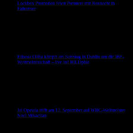
Lockbox Promotion feiert Premiere mit Boxnacht in
Falkensee
Mit der ersten Veranstaltung der neu gegründeten Lockbox
Promotion erfüllt sich Timur Lock einen lang gehegten
Traum. Am 29. August steigt in der Stadthalle Falkensee
die Premierenveranstaltung mit Profi- und Amateurboxen.
Premiere nach Standortwechsel Für Timur Lock beginnt
Ende August ein neues Kapitel. Mit der Gründung der
Lockbox Promotion wagt der Goslarer den Schritt zum
[…]
Etinosa Oliha kämpft am Samstag in Dublin um die IBF-
Weltmeisterschaft – live auf BILDplus
Der größte Moment seiner bisherigen Karriere steht
unmittelbar bevor. Am Samstag, den 8. August, kämpft
AGON-Mittelgewicht Etinosa Oliha (22-0, 10 K.o.) im
Rahmen von Zuffa 10 in der 3Arena in Dublin um die
vakante IBF-Weltmeisterschaft. Vor bis zu 14.500
Zuschauern trifft der ungeschlagene Italiener mit
nigerianischen Wurzeln auf den ebenfalls unbesiegten
Lokalmatador Aaron McKenna (20-0, […]
Jai Opetaia trifft am 12. September auf WBC-Weltmeister
Noel Mikaelian
Jai Opetaia hat seinen nächsten Gegner gefunden: Der
ungeschlagene Australier wird am 12. September in der T-
Mobile Arena in Las Vegas auf WBC-Cruisergewichts-