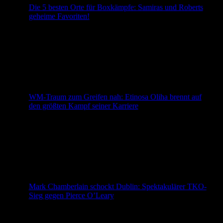
Die 5 besten Orte für Boxkämpfe: Samiras und Roberts
geheime Favoriten!
Welche Orte sind die besten für unvergessliche
Boxkämpfe in Deutschland? Samira und Robert
präsentieren ihre persönlichen Top 5 – von legendären
Arenen bis zu besonderen Veranstaltungsorten. Ist euer
Favorit dabei? Jetzt reinhören und die Nummer 1
entdecken! Unsere Top 5 der Box-Locations Willkommen
zu einer neuen Folge! Heute stellen wir euch unsere
persönlichen Top 5 […]
WM-Traum zum Greifen nah: Etinosa Oliha brennt auf
den größten Kampf seiner Karriere
Nur noch wenige Tage, dann steht Etinosa Oliha vor dem
wichtigsten Kampf seiner bisherigen Karriere. Am
kommenden Samstag, den 8. August, trifft der
ungeschlagene AGON-Boxer (22-0, 10 K.o.) in der bis zu
14.500 Zuschauer fassenden 3Arena in Dublin auf den
ebenfalls unbesiegten Lokalmatador Aaron McKenna (20-
0, 10 K.o.). Auf dem Spiel steht die vakante IBF-
Weltmeisterschaft […]
Mark Chamberlain schockt Dublin: Spektakulärer TKO-
Sieg gegen Pierce O’Leary
Mark Chamberlain hat sich mit einem beeindruckenden
Auswärtssieg eindrucksvoll zurückgemeldet. Der
Engländer stoppte den bis dahin ungeschlagenen Pierce