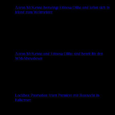
für seine […]
Aaron McKenna bezwingt Etinosa Oliha und krönt sich in
Irland zum Weltmeister
Aaron McKenna hat seinen Heimauftritt bei Zuffa 10
erfolgreich gekrönt. In einem intensiven Duell setzte sich
der Ire über zwölf Runden gegen Etinosa Oliha durch und
sicherte sich den vakanten IBF-WM-Titel. Die
Punktrichter werteten den Kampf mit 118-110, 117-111
und 116-112 für McKenna. McKenna nutzt seine
Reichweite, Oliha sucht den Weg nach innen Von Beginn
[…]
Aaron McKenna und Etinosa Oliha sind bereit für den
WM-Showdown
Zuffa Boxing kommt am Samstag nach Irland und
präsentiert die IBF-WM im Mittelgewicht live auf Bild+.
Hat AGON Sports einen neuen Champion? Am morgigen
Samstag kommt Dana White mit Zuffa Boxing erstmals
nach Irland. In der 3Arena in Dublin werden weit über
10.000 Zuschauer erwartet, wenn Aaron McKenna (20-0,
72,4 kg) gegen den Italiener Etinosa […]
Lockbox Promotion feiert Premiere mit Boxnacht in
Falkensee
Mit der ersten Veranstaltung der neu gegründeten Lockbox
Promotion erfüllt sich Timur Lock einen lang gehegten
Traum. Am 29. August steigt in der Stadthalle Falkensee