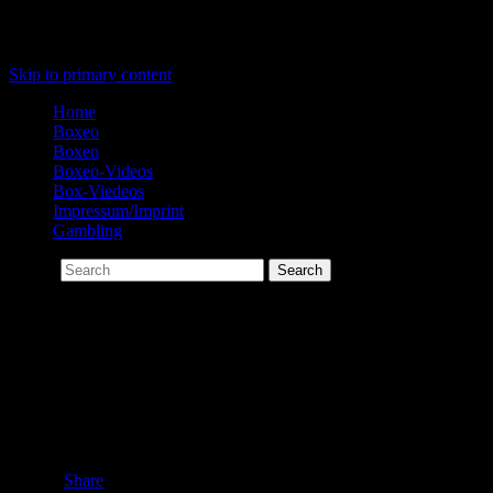
Menu
Skip to primary content
Home
Boxeo
Boxen
Boxeo-Videos
Box-Viedeos
Impressum/Imprint
Gambling
Search
Box-Viedeos
[tubepress mode=”tag” tagValue=”Boxing”]
Share this:
Share