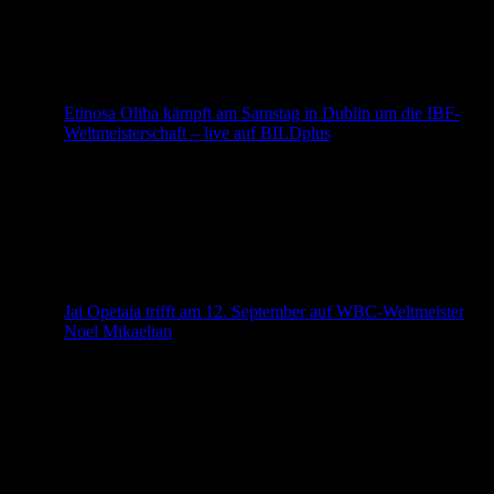
die Premierenveranstaltung mit Profi- und Amateurboxen.
Premiere nach Standortwechsel Für Timur Lock beginnt
Ende August ein neues Kapitel. Mit der Gründung der
Lockbox Promotion wagt der Goslarer den Schritt zum
[…]
Etinosa Oliha kämpft am Samstag in Dublin um die IBF-
Weltmeisterschaft – live auf BILDplus
Der größte Moment seiner bisherigen Karriere steht
unmittelbar bevor. Am Samstag, den 8. August, kämpft
AGON-Mittelgewicht Etinosa Oliha (22-0, 10 K.o.) im
Rahmen von Zuffa 10 in der 3Arena in Dublin um die
vakante IBF-Weltmeisterschaft. Vor bis zu 14.500
Zuschauern trifft der ungeschlagene Italiener mit
nigerianischen Wurzeln auf den ebenfalls unbesiegten
Lokalmatador Aaron McKenna (20-0, […]
Jai Opetaia trifft am 12. September auf WBC-Weltmeister
Noel Mikaelian
Jai Opetaia hat seinen nächsten Gegner gefunden: Der
ungeschlagene Australier wird am 12. September in der T-
Mobile Arena in Las Vegas auf WBC-Cruisergewichts-
Weltmeister Noel Mikaelian treffen. Das Duell ist als Co-
Main Event der Veranstaltung mit Ryan Garcia und Conor
Benn angesetzt und verspricht auch abseits des Rings für
Gesprächsstoff zu sorgen. Opetaia vs. Mikaelian: WBC-
Titelstatus […]