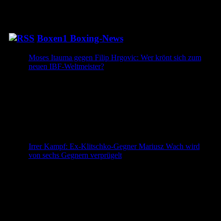
Boxen1 Boxing-News
Moses Itauma gegen Filip Hrgovic: Wer krönt sich zum
neuen IBF-Weltmeister?
Am 29. August geht es um die vakante IBF-
Weltmeisterschaft im Schwergewicht. Moses Itauma trifft
auf den erfahrenen Filip Hrgovic. Junges Ausnahmetalent
gegen routinierten Top-Boxer – wer krönt sich zum
Weltmeister? Duell der Generationen um den
Weltmeistertitel Am 29. August 2026 kämpfen Moses
Itauma und Filip Hrgovic in der Londoner O2 Arena um
die vakante IBF-Weltmeisterschaft […]
Irrer Kampf: Ex-Klitschko-Gegner Mariusz Wach wird
von sechs Gegnern verprügelt
Nur drei Wochen nach seinem Kampf gegen Tyson Fury
hat sich der frühere WM-Herausforderer Mariusz Wach
einer äußerst ungewöhnlichen Herausforderung gestellt.
Wach gleichzeitig gegen zwei Gegner im Oktagon Der
2,02-Meter-Riese trat gestern unter dem Prime MMA
Banner in einem Oktagon gegen insgesamt sechs Gegner
an und musste dabei einiges einstecken. Mariusz Wach ist