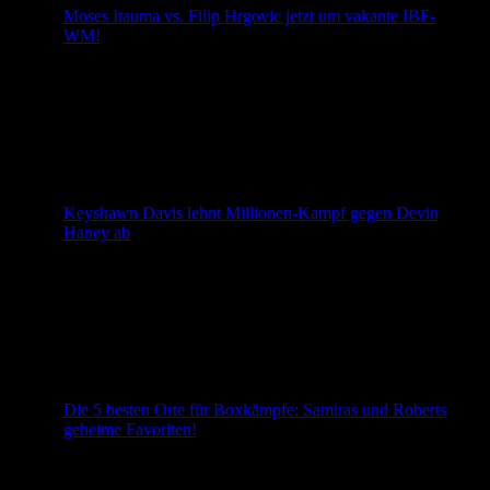
Moses Itauma vs. Filip Hrgovic jetzt um vakante IBF-
WM!
Jetzt ist es offiziell: Der Schwergewichtskampf zwischen
Moses Itauma und Filip Hrgovic erhält deutlich mehr
Bedeutung. Die IBF hat das Duell am 29. August in der
Londoner O2 Arena zum Kampf um den vakanten
Weltmeistertitel erklärt. IBF-WM-Gürtel steht in London
auf dem Spiel Der Hauptkampf der Queensberry-
Veranstaltung am 29. August in der Londoner O2 Arena
[…]
Keyshawn Davis lehnt Millionen-Kampf gegen Devin
Haney ab
Überraschende Wende im Weltergewicht: Keyshawn
Davis verzichtet auf einen WM-Kampf gegen Devin
Haney – und damit auch auf die höchste Börse seiner
bisherigen Profikarriere. Davis sagt WM-Chance gegen
Haney ab und schlägt mehr als zwei Millionen Dollar aus
Keyshawn Davis wird nicht gegen WBO-Weltmeister
Devin Haney antreten. Wie Ring-Magazine-Reporter Mike
Coppinger berichtet, hat das Team […]
Die 5 besten Orte für Boxkämpfe: Samiras und Roberts
geheime Favoriten!
Welche Orte sind die besten für unvergessliche
Boxkämpfe in Deutschland? Samira und Robert
präsentieren ihre persönlichen Top 5 – von legendären